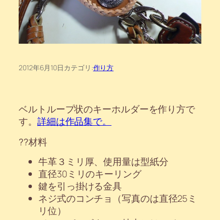
2012年6月10日
カテゴリ:
作り方
ベルトループ状のキーホルダーを作り方で
す。
詳細は作品集で。
??材料
牛革３ミリ厚、使用量は型紙分
直径30ミリのキーリング
鍵を引っ掛ける金具
ネジ式のコンチョ（写真のは直径25ミ
リ位）