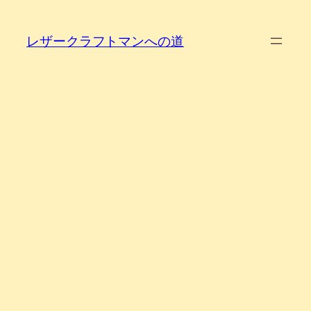
内
容
レザークラフトマンへの道
を
ス
キ
ッ
プ